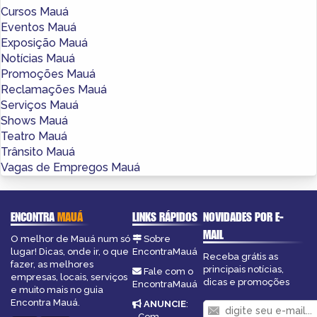
Cursos Mauá
Eventos Mauá
Exposição Mauá
Notícias Mauá
Promoções Mauá
Reclamações Mauá
Serviços Mauá
Shows Mauá
Teatro Mauá
Trânsito Mauá
Vagas de Empregos Mauá
ENCONTRA
MAUÁ
LINKS RÁPIDOS
NOVIDADES POR E-
MAIL
O melhor de Mauá num só
Sobre
lugar! Dicas, onde ir, o que
EncontraMauá
Receba grátis as
fazer, as melhores
principais notícias,
Fale com o
empresas, locais, serviços
dicas e promoções
EncontraMauá
e muito mais no guia
Encontra Mauá.
ANUNCIE
:
Com