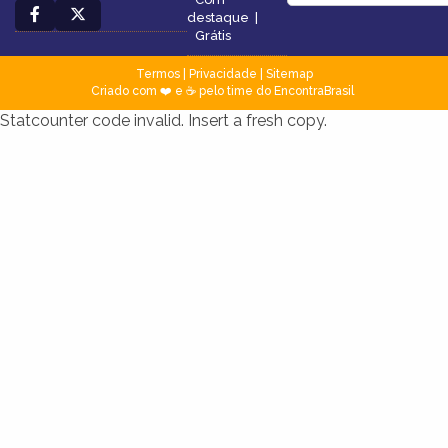
destaque
|
Grátis
Termos
|
Privacidade
|
Sitemap
Criado com ❤️ e ☕ pelo time do EncontraBrasil
Statcounter code invalid. Insert a fresh copy.