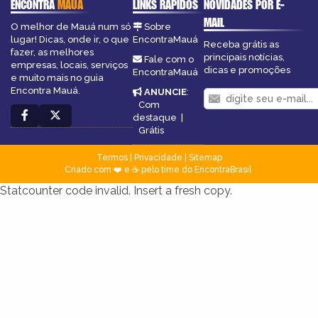
ENCONTRA
MAUÁ
LINKS RÁPIDOS
NOVIDADES POR E-
MAIL
O melhor de Mauá num só
Sobre
lugar! Dicas, onde ir, o que
EncontraMauá
Receba grátis as
fazer, as melhores
principais notícias,
Fale com o
empresas, locais, serviços
dicas e promoções
EncontraMauá
e muito mais no guia
Encontra Mauá.
ANUNCIE
:
Com
destaque
|
Grátis
Termos
|
Privacidade
|
Sitemap
Criado com ❤️ e ☕ pelo time do EncontraBrasil
Statcounter code invalid. Insert a fresh copy.