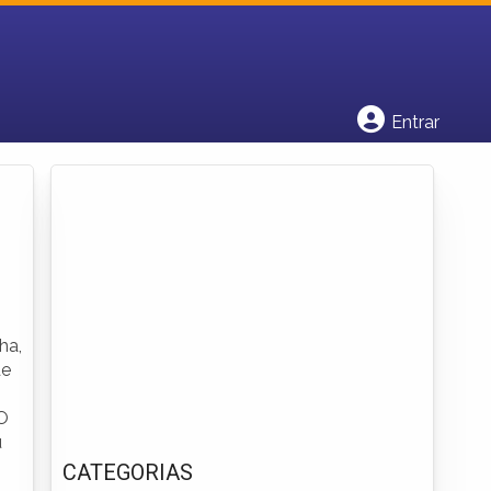
Cadastrar empresa
Fazer login
Criar conta
Entrar
ha,
de
 O
u
CATEGORIAS