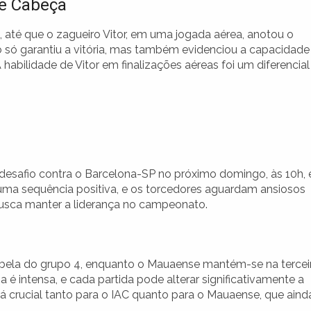
de Cabeça
 até que o zagueiro Vitor, em uma jogada aérea, anotou o
o só garantiu a vitória, mas também evidenciou a capacidade
abilidade de Vitor em finalizações aéreas foi um diferencial
o desafio contra o Barcelona-SP no próximo domingo, às 10h,
 uma sequência positiva, e os torcedores aguardam ansiosos
usca manter a liderança no campeonato.
bela do grupo 4, enquanto o Mauaense mantém-se na tercei
é intensa, e cada partida pode alterar significativamente a
á crucial tanto para o IAC quanto para o Mauaense, que aind