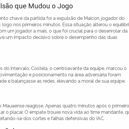
lsão que Mudou o Jogo
o chave da partida foi a expulsão de Maicon, jogador do
logo nos primeiros minutos. Essa situação alterou o equilíbr
om um jogador a mais, o que foi crucial para o desenrolar da
 teve um impacto decisivo sobre o desempenho das duas
s do intervalo, Costela, o centroavante da equipe, marcou o
ovimentação e posicionamento na área adversária foram
ade e balançasse as redes, elevando a moral de sua equipe.
o Mauaense reagisse. Apenas quatro minutos após o primeir
lar o placar. O empate trouxe nova vida ao time mandante, q
veitando-se dos cortes e falhas defensivas do IAC.