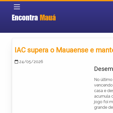
Encontra
Mauá
IAC supera o Mauaense e manté
24/05/2026
Desemp
No último
vencendo o
casa e de
acumula c
jogo foi 
grande de