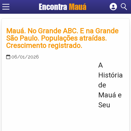
Encontra
Mauá
Cadastrar empresa
Fazer login
Criar conta
Mauá. No Grande ABC. E na Grande
São Paulo. Populações atraídas.
Crescimento registrado.
06/01/2026
A
História
de
Mauá e
Seu