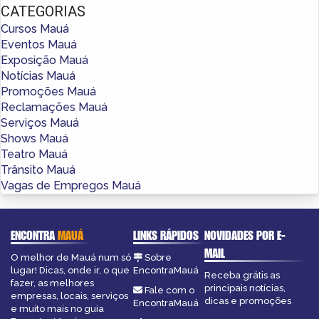
CATEGORIAS
Cursos Mauá
Eventos Mauá
Exposição Mauá
Notícias Mauá
Promoções Mauá
Reclamações Mauá
Serviços Mauá
Shows Mauá
Teatro Mauá
Trânsito Mauá
Vagas de Empregos Mauá
ENCONTRA
MAUÁ
LINKS RÁPIDOS
NOVIDADES POR E-
MAIL
O melhor de Mauá num só
Sobre
lugar! Dicas, onde ir, o que
EncontraMauá
Receba grátis as
fazer, as melhores
principais notícias,
Fale com o
empresas, locais, serviços
dicas e promoções
EncontraMauá
e muito mais no guia