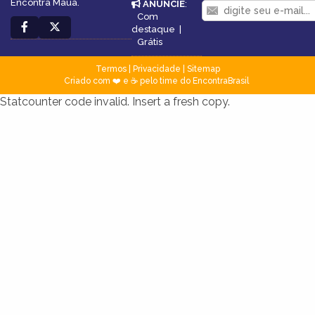
Encontra Mauá.
ANUNCIE
:
Com
destaque
|
Grátis
Termos
|
Privacidade
|
Sitemap
Criado com ❤️ e ☕ pelo time do EncontraBrasil
Statcounter code invalid. Insert a fresh copy.