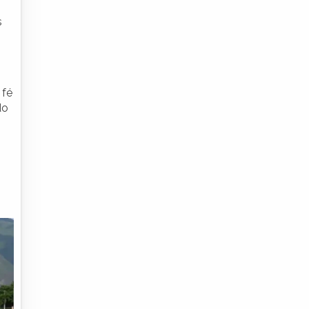
s
 fé
do