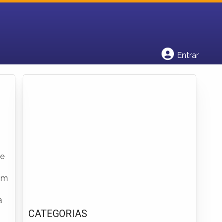
Cadastrar empresa
Fazer login
Criar conta
Entrar
de
Dom
a
CATEGORIAS