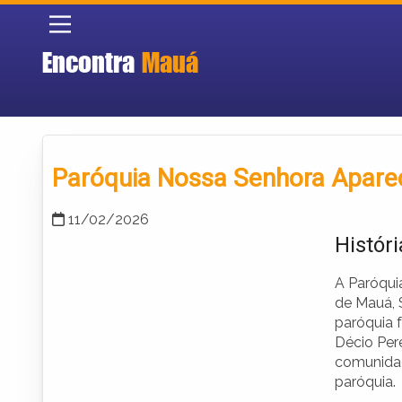
Encontra
Mauá
Paróquia Nossa Senhora Apare
11/02/2026
Histór
A Paróqui
de Mauá, 
paróquia 
Décio Per
comunidad
paróquia.