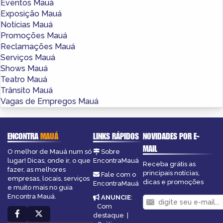
Eventos Mauá
Exposição Mauá
Notícias Mauá
Promoções Mauá
Reclamações Mauá
Serviços Mauá
Shows Mauá
Teatro Mauá
Trânsito Mauá
Vagas de Empregos Mauá
ENCONTRA
MAUÁ
LINKS RÁPIDOS
NOVIDADES POR E-
MAIL
O melhor de Mauá num só
Sobre
lugar! Dicas, onde ir, o que
EncontraMauá
Receba grátis as
fazer, as melhores
principais notícias,
Fale com o
empresas, locais, serviços
dicas e promoções
EncontraMauá
e muito mais no guia
Encontra Mauá.
ANUNCIE
:
Com
destaque
|