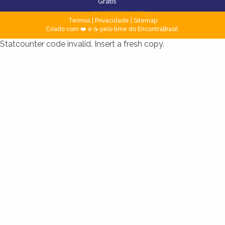
Grátis
Termos
|
Privacidade
|
Sitemap
Criado com ❤️ e ☕ pelo time do EncontraBrasil
Statcounter code invalid. Insert a fresh copy.