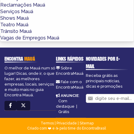
Reclamações Mauá
Serviços Mauá
Shows Mauá
Teatro Mauá
Trânsito Mauá
Vagas de Empregos Mauá
ENCONTRA
MAUÁ
LINKS RÁPIDOS
NOVIDADES POR E-
MAIL
O melhor de Mauá num só
Sobre
lugar! Dicas, onde ir, o que
EncontraMauá
Receba grátis as
fazer, as melhores
principais notícias,
Fale com o
empresas, locais, serviços
dicas e promoções
EncontraMauá
e muito mais no guia
Encontra Mauá.
ANUNCIE
:
Com
destaque
|
Grátis
Termos
|
Privacidade
|
Sitemap
Criado com ❤️ e ☕ pelo time do EncontraBrasil