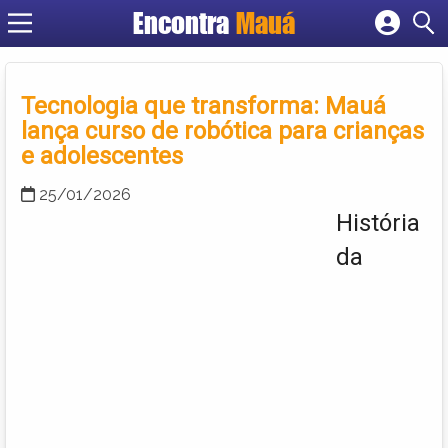
Encontra
Mauá
Cadastrar empresa
Fazer login
Criar conta
Tecnologia que transforma: Mauá
lança curso de robótica para crianças
e adolescentes
25/01/2026
História
da